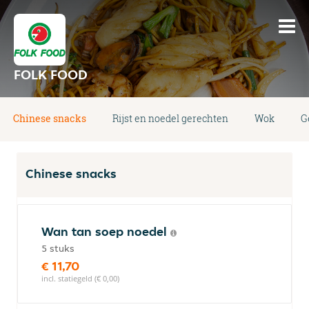
FOLK FOOD
Chinese snacks
Rijst en noedel gerechten
Wok
G
Chinese snacks
Wan tan soep noedel
5 stuks
€ 11,70
incl. statiegeld (€ 0,00)