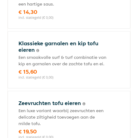
een hartige saus.
€ 14,30
incl. statiegeld (€ 0,00)
Klassieke garnalen en kip tofu
eieren
Een smaakvolle surf & turf combinatie van
kip en garnalen over de zachte tofu en ei.
€ 15,60
incl. statiegeld (€ 0,00)
Zeevruchten tofu eieren
Een luxe variant waarbij zeevruchten een
delicate ziltigheid toevoegen aan de
milde tofu.
€ 19,50
incl. statiegeld (€ 0,00)