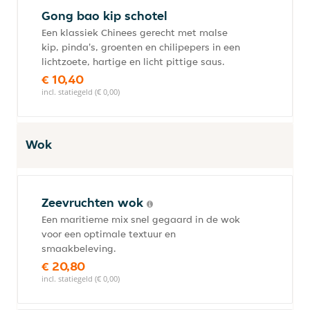
Gong bao kip schotel
Een klassiek Chinees gerecht met malse
kip, pinda's, groenten en chilipepers in een
lichtzoete, hartige en licht pittige saus.
€ 10,40
incl. statiegeld (€ 0,00)
Wok
Zeevruchten wok
Een maritieme mix snel gegaard in de wok
voor een optimale textuur en
smaakbeleving.
€ 20,80
incl. statiegeld (€ 0,00)