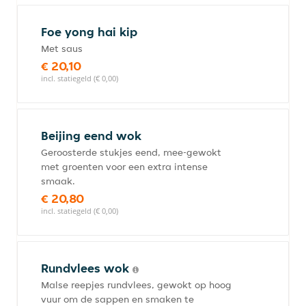
Foe yong hai kip
Met saus
€ 20,10
incl. statiegeld (€ 0,00)
Beijing eend wok
Geroosterde stukjes eend, mee-gewokt
met groenten voor een extra intense
smaak.
€ 20,80
incl. statiegeld (€ 0,00)
Rundvlees wok
Malse reepjes rundvlees, gewokt op hoog
vuur om de sappen en smaken te