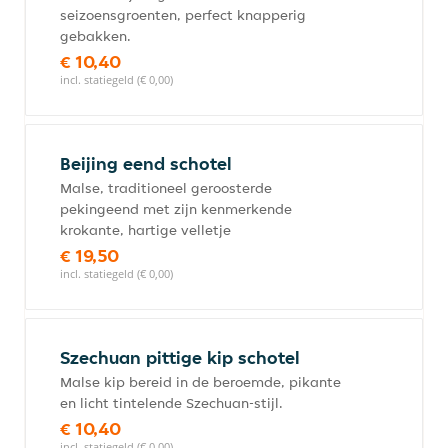
seizoensgroenten, perfect knapperig
gebakken.
€ 10,40
incl. statiegeld (€ 0,00)
Beijing eend schotel
Malse, traditioneel geroosterde
pekingeend met zijn kenmerkende
krokante, hartige velletje
€ 19,50
incl. statiegeld (€ 0,00)
Szechuan pittige kip schotel
Malse kip bereid in de beroemde, pikante
en licht tintelende Szechuan-stijl.
€ 10,40
incl. statiegeld (€ 0,00)