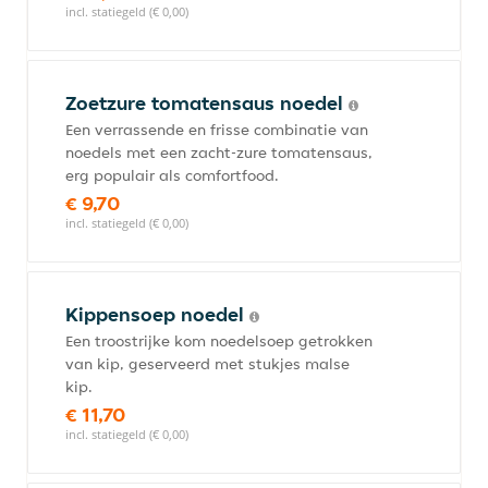
incl. statiegeld (€ 0,00)
Zoetzure tomatensaus noedel
Een verrassende en frisse combinatie van
noedels met een zacht-zure tomatensaus,
erg populair als comfortfood.
€ 9,70
incl. statiegeld (€ 0,00)
Kippensoep noedel
Een troostrijke kom noedelsoep getrokken
van kip, geserveerd met stukjes malse
kip.
€ 11,70
incl. statiegeld (€ 0,00)