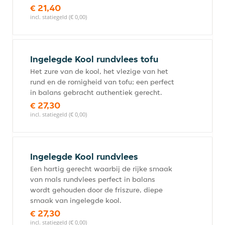
€ 21,40
incl. statiegeld (€ 0,00)
Ingelegde Kool rundvlees tofu
Het zure van de kool, het vlezige van het
rund en de romigheid van tofu; een perfect
in balans gebracht authentiek gerecht.
€ 27,30
incl. statiegeld (€ 0,00)
Ingelegde Kool rundvlees
Een hartig gerecht waarbij de rijke smaak
van mals rundvlees perfect in balans
wordt gehouden door de friszure, diepe
smaak van ingelegde kool.
€ 27,30
incl. statiegeld (€ 0,00)