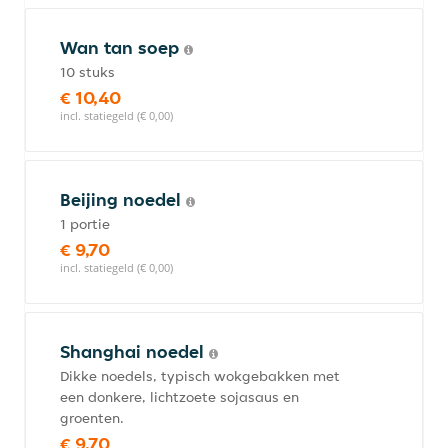
Wan tan soep
10 stuks
€ 10,40
incl. statiegeld (€ 0,00)
Beijing noedel
1 portie
€ 9,70
incl. statiegeld (€ 0,00)
Shanghai noedel
Dikke noedels, typisch wokgebakken met
een donkere, lichtzoete sojasaus en
groenten.
€ 9,70