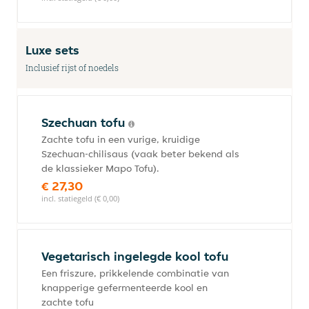
Luxe sets
Inclusief rijst of noedels
Szechuan tofu
Zachte tofu in een vurige, kruidige
Szechuan-chilisaus (vaak beter bekend als
de klassieker Mapo Tofu).
€ 27,30
incl. statiegeld (€ 0,00)
Vegetarisch ingelegde kool tofu
Een friszure, prikkelende combinatie van
knapperige gefermenteerde kool en
zachte tofu