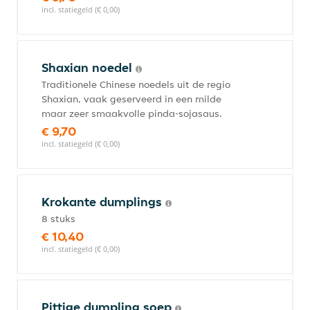
incl. statiegeld (€ 0,00)
Shaxian noedel
Traditionele Chinese noedels uit de regio
Shaxian, vaak geserveerd in een milde
maar zeer smaakvolle pinda-sojasaus.
€ 9,70
incl. statiegeld (€ 0,00)
Krokante dumplings
8 stuks
€ 10,40
incl. statiegeld (€ 0,00)
Pittige dumpling soep