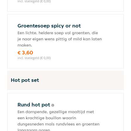
incl. statiegeld (€ 0,00)
Groentesoep spicy or not
Een lichte, heldere soep vol groenten, die
je naar eigen wens pittig of mild kan laten
maken.
€ 3,60
incl. statiegeld (€ 0,00)
Hot pot set
Rund hot pot
Een dampende, gezellige maaltijd met
een krachtige bouillon waarin
dungesneden mals rundvlees en groenten
langzaam garen.