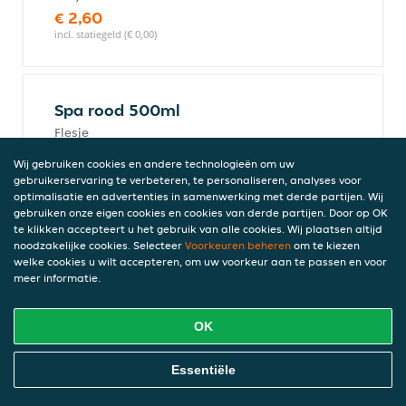
€ 2,60
incl. statiegeld (€ 0,00)
Spa rood 500ml
Flesje
€ 2,75
Wij gebruiken cookies en andere technologieën om uw
incl. statiegeld (€ 0,15)
gebruikerservaring te verbeteren, te personaliseren, analyses voor
optimalisatie en advertenties in samenwerking met derde partijen. Wij
gebruiken onze eigen cookies en cookies van derde partijen. Door op OK
te klikken accepteert u het gebruik van alle cookies. Wij plaatsen altijd
Coca-Cola 330ml
noodzakelijke cookies. Selecteer
Voorkeuren beheren
om te kiezen
welke cookies u wilt accepteren, om uw voorkeur aan te passen en voor
Blikje
meer informatie.
€ 2,60
incl. statiegeld (€ 0,00), € 7,88/l, 0,33l
OK
Online Eten Bestellen
Essentiële
Coca-Cola zero sugar 330ml