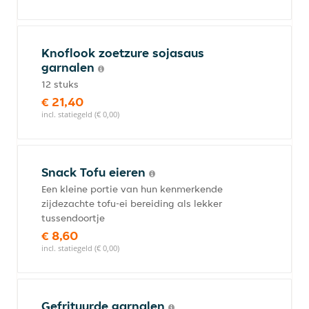
Knoflook zoetzure sojasaus
garnalen
12 stuks
€ 21,40
incl. statiegeld (€ 0,00)
Snack Tofu eieren
Een kleine portie van hun kenmerkende
zijdezachte tofu-ei bereiding als lekker
tussendoortje
€ 8,60
incl. statiegeld (€ 0,00)
Gefrituurde garnalen