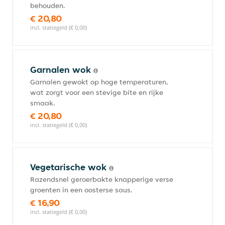
behouden.
€ 20,80
incl. statiegeld (€ 0,00)
Garnalen wok
Garnalen gewokt op hoge temperaturen,
wat zorgt voor een stevige bite en rijke
smaak.
€ 20,80
incl. statiegeld (€ 0,00)
Vegetarische wok
Razendsnel geroerbakte knapperige verse
groenten in een oosterse saus.
€ 16,90
incl. statiegeld (€ 0,00)